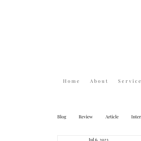
H o m e
A b o u t
S e r v i c e
Blog
Review
Article
Inte
Jul 6, 2023