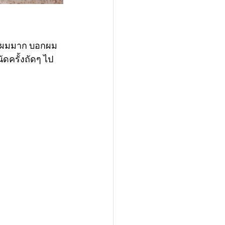
ับผมมาก บ
อกผม
ดครั้งถัดๆ ไป 