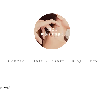
C o u r s e
H o t e l - R e s o r t
B l o g
More
rviewed