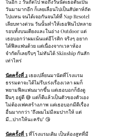
ในอีก 2 วันถัดไป พอถึงวันนัดเธอดันเป็น
วันมามากอีก ก็เลยเลื่อนไปเป็นสัปดาห์ถัด
ไปแทน จนได้เจอกันจนได้ที่ Nap Resotel 
เลียบทางด่วน วันนั้นทำให้เธอฟินไปหลาย
รอบทั้งบนเตียงและในอ่าง Outdoor แต่
เธอบอกว่าผมเน้นแต่อีโรติก จริงๆ อยาก
ได้ฟีลแฟนด้วย แต่เนื่องจากเวลาห้อง
จำกัดก็เลยรีบๆ ไม่ทันได้ Skinship กันสัก
เท่าไหร่
นัดครั้งที่ 2
 เธอเปลี่ยนมานัดที่โรงแรม
ธรรมดาจะได้ไม่รีบเร่งเรื่องเวลา ผมก็
พยามฟีลแฟนมากขึ้น แต่เธอบอกก็ยังดู
ฝืนๆ อยู่ดี 😅 แต่ก็ดีแล้วเป็นตัวของตัวเอง
ไม่ต้องเฟคสร้างภาพ แต่เธอบอกมีดีเรื่อง
อื่นมากกว่า "ถึงผมไม่มีลมปากให้ แต่
มี...ปากให้นะครับ" 😘 
นัดครั้งที่ 3
 ที่โรงแรมเดิม เป็นห้องสูทที่มี