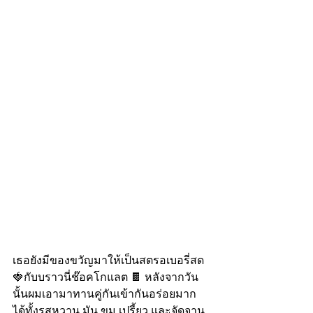
เธอยังมีของขวัญมาให้เป็นสตรอเบอรี่สด
🍓กับบราวนี่ช๊อคโกแลต 🍫 หลังจากวัน
นั้นผมเอามาทานคู่กันเข้ากันอร่อยมาก 
ได้ทั้งรสหวาน มัน ขม เปรี้ยว และจัดจาน