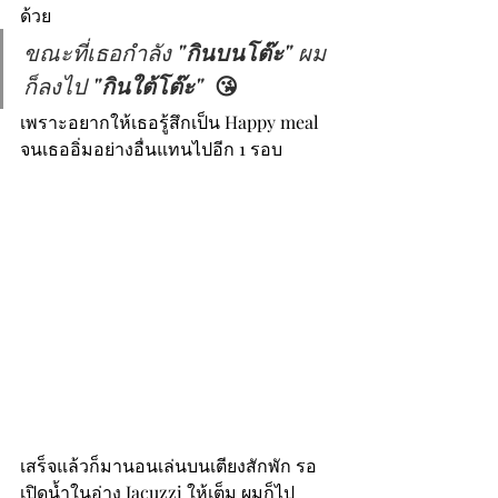
ด้วย
ขณะที่เธอกำลัง 
"กินบนโต๊ะ" 
ผม
ก็ลงไป 
"กินใต้โต๊ะ"  
😘
เพราะอยากให้เธอรู้สึกเป็น Happy meal 
จนเธออิ่มอย่างอื่นแทนไปอีก 1 รอบ
เสร็จแล้วก็มานอนเล่นบนเตียงสักพัก รอ
เปิดน้ำในอ่าง Jacuzzi ให้เต็ม ผมก็ไป