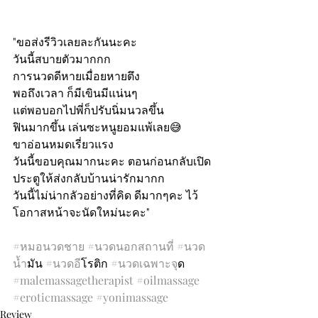
"ขอส่งรีวิวเลยละกันนะคะ
วันนี้สบายตัวมากกก 
การนวดดีหายเมื่อยหายตึง
พอถึงเวลา ก็มีเขินมีแน่นๆ
แต่พอบอกไปพี่ก็ปรับนิ่มนวลขึ้น
ฟินมากขึ้น เล่นซะหนูยอมแพ้เลย😅
ขาอ่อนหมดเรี่ยวแรง 
วันนี้ขอบคุณมากนะคะ ตอนก่อนกลับเปิด
ประตูให้ส่งกลับบ้านน่ารักมากก
วันนี้ไม่น่ากลัวอย่างที่คิด ดีมากๆคะ ไว้
โอกาสหน้าจะนัดใหม่นะคะ"
#หมอนวดชาย
#นวดนอกสถานท
ี่ 
#นวด
น
้ำมัน 
#นวดอ
ีโรติก 
#นวดเฉพาะจ
ุด 
#malemassagetherapist
#oilmassage
#eroticmassage
#yonimassage
Review