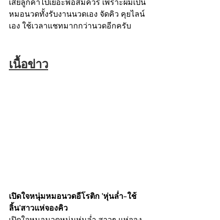
เสียลูกค้าไปเยอะพอสมควร เพราะผมเป็น
หมอนวดทั้งรับงานนวดเอง จัดคิว คุยไลน์
เอง ใช้เวลาแชทมากกว่านวดอีกครับ
เนื้อข่าว
เปิดใจหนุ่มหมอนวดอีโรติก 'หุ่นล่ำ-ใช้
ลิ้น'สาวแห่จองคิว
เปิดใจหมอนวดหนุ่มหุ่นล่ำ สาวๆ แห่จอง